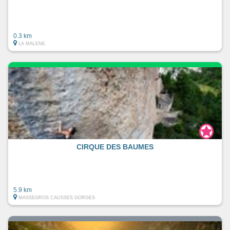
0.3 km
LA MALENE
CIRQUE DES BAUMES
5.9 km
MASSEGROS CAUSSES GORGES