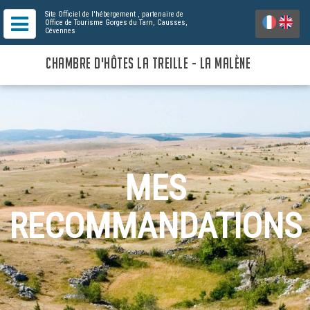
Site Officiel de l'hébergement
, partenaire de
Office de Tourisme Gorges du Tarn, Causses,
Cévennes
CHAMBRE D'HÔTES LA TREILLE - LA MALÈNE
MES
RECOMMANDATIONS