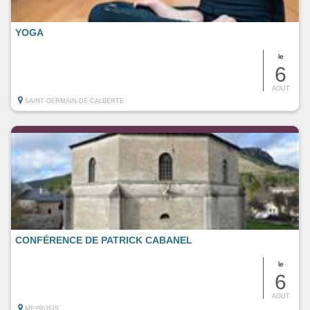
YOGA
le
6
AOUT
SAINT-GERMAIN-DE-CALBERTE
CONFÉRENCE DE PATRICK CABANEL
le
6
AOUT
MEYRUEIS