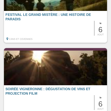
FESTIVAL LE GRAND MISTÈRE : UNE HISTOIRE DE
PARADIS
le
6
AOUT
CANS ET CEVENNES
SOIRÉE VIGNERONNE : DÉGUSTATION DE VINS ET
PROJECTION FILM
le
6
AOUT