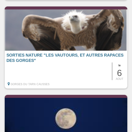
SORTIES NATURE "LES VAUTOURS, ET AUTRES RAPACES
DES GORGES"
le
6
AOUT
GORGES DU TARN CAUSSES