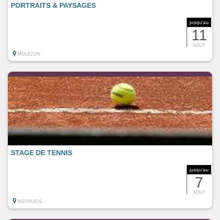
PORTRAITS & PAYSAGES
jusqu'au
11
AOUT
MOLEZON
STAGE DE TENNIS
jusqu'au
7
AOUT
MEYRUEIS