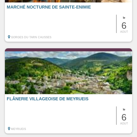
MARCHÉ NOCTURNE DE SAINTE-ENIMIE
le
6
AOUT
GORGES DU TARN CAUSSES
FLÂNERIE VILLAGEOISE DE MEYRUEIS
le
6
AOUT
MEYRUEIS