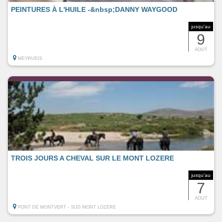
PEINTURES À L'HUILE -&nbsp;DANNY WAYGOOD
jusqu'au
9
AOUT
MEYRUEIS
TROIS JOURS A CHEVAL SUR LE MONT LOZERE
jusqu'au
7
AOUT
PONT DE MONTVERT - SUD MONT LOZERE