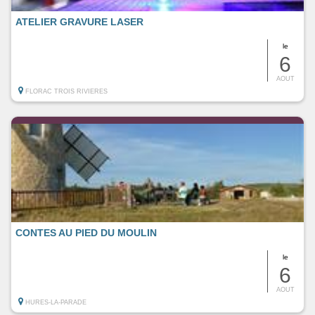
ATELIER GRAVURE LASER
le
6
AOUT
FLORAC TROIS RIVIERES
CONTES AU PIED DU MOULIN
le
6
AOUT
HURES-LA-PARADE