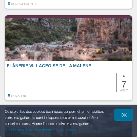
HURES-LA-PARADE
FLÂNERIE VILLAGEOISE DE LA MALENE
le
7
AOUT
LA MALENE
Ce site utilise des cookies techniques qui permettent et facilitent
OK
votre navigation. Ils sont indispensables et ne sauraient être
supprimés sans affecter l’accès au site et la navigation.
Gestion des cookies et données personnelles