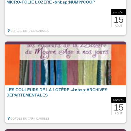
MICRO-FOLIE LOZÈRE -&nbsp;NUM'N'COOP
jusqu'au
15
AOUT
GORGES DU TARN CAUSSES
LES COULEURS DE LA LOZÈRE -&nbsp;ARCHIVES
DÉPARTEMENTALES
jusqu'au
15
AOUT
GORGES DU TARN CAUSSES