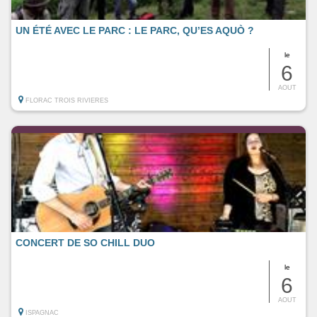
UN ÉTÉ AVEC LE PARC : LE PARC, QU’ES AQUÒ ?
le
6
AOUT
FLORAC TROIS RIVIERES
CONCERT DE SO CHILL DUO
le
6
AOUT
ISPAGNAC