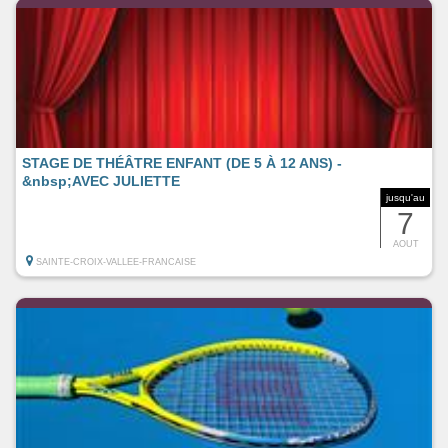
STAGE DE THÉÂTRE ENFANT (DE 5 À 12 ANS) -
&nbsp;AVEC JULIETTE
jusqu'au
7
AOUT
SAINTE-CROIX-VALLEE-FRANCAISE