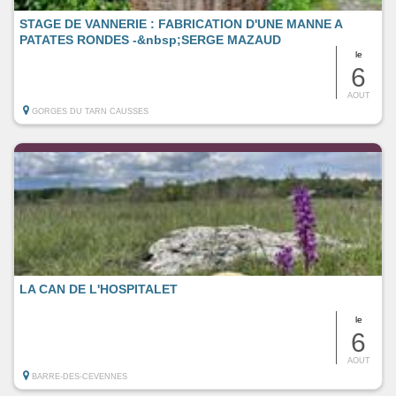
STAGE DE VANNERIE : FABRICATION D'UNE MANNE A
PATATES RONDES -&nbsp;SERGE MAZAUD
le
6
AOUT
GORGES DU TARN CAUSSES
LA CAN DE L'HOSPITALET
le
6
AOUT
BARRE-DES-CEVENNES