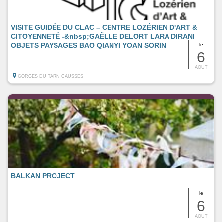
VISITE GUIDÉE DU CLAC – CENTRE LOZÉRIEN D'ART &
CITOYENNETÉ -&nbsp;GAËLLE DELORT LARA DIRANI
OBJETS PAYSAGES BAO QIANYI YOAN SORIN
le
6
AOUT
GORGES DU TARN CAUSSES
BALKAN PROJECT
le
6
AOUT