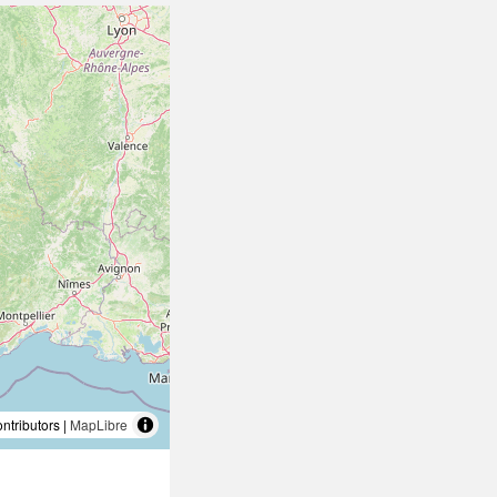
tributors |
MapLibre