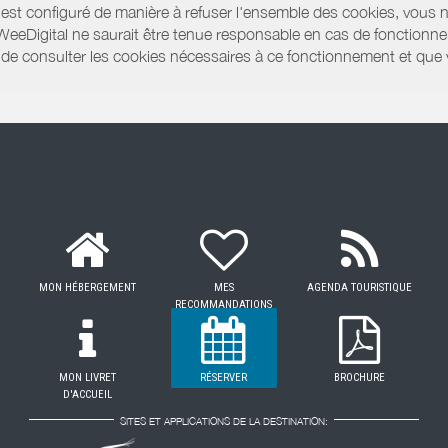
r est configuré de manière à refuser l'ensemble des cookies, vous 
WeeDigital ne saurait être tenue responsable en cas de fonctionne
 ou de consulter les cookies nécessaires à ce fonctionnement et qu
MON HÉBERGEMENT
MES
AGENDA TOURISTIQUE
RECOMMANDATIONS
MON LIVRET
RÉSERVER
BROCHURE
D'ACCUEIL
SITES ET APPLICATIONS DE LA DESTINATION: