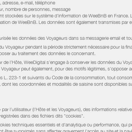
 adresse, e-mail, téléphone
jour, nombre de personnes, message
nt stockées sur le système d’information de WeeBnB en France. 
rmation de WeeBnB. Les données sont également transmises par ema
urisée les données des Voyageurs dans sa messagerie email et to
 Voyageur pendant la période strictement nécessaire pour la fina
pposer au traitement des données le concernant.
r de l’Hôte, WeeDigital s’engage à conserver les données du Voya
 Le Voyageur peut également, pour des motifs légitimes, s’opposer
s L. 223-1 et suivants du Code de la consommation, tout consommat
ont les coordonnées et modalités de saisine sont disponibles sur
r l’utilisateur (l’Hôte et les Voyageurs), des informations relatives
registrées dans des fichiers dits "cookies".
okies techniques essentiels et d'analytique ou performance, qui per
t être supprimés sans affecter gravement l’accès au site et la nav