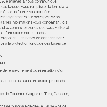
uvez être amenés à nous communiquer
e cas lorsque vous remplissez le formulaire
refuser de fournir vos données
es renseignements sur notre prestation
ertaines informations vous concernant lors
re site, comme les zones que vous visitez et
s informations sont utilisées
sont proposés. Les bases de données sont
ive à la protection juridique des bases de
es
.
ées :
de de renseignement ou réservation d'un
estination ou sur la prestation proposée
ice de Tourisme Gorges du Tarn, Causses,
alité principale de délivrer un service de