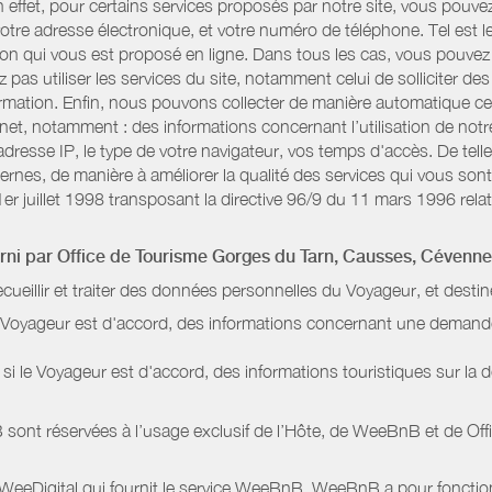
n effet, pour certains services proposés par notre site, vous po
otre adresse électronique, et votre numéro de téléphone. Tel est l
n qui vous est proposé en ligne. Dans tous les cas, vous pouvez 
pas utiliser les services du site, notamment celui de solliciter d
information. Enfin, nous pouvons collecter de manière automatique c
rnet, notamment : des informations concernant l’utilisation de not
dresse IP, le type de votre navigateur, vos temps d'accès. De telle
nternes, de manière à améliorer la qualité des services qui vous 
1er juillet 1998 transposant la directive 96/9 du 11 mars 1996 relat
urni par
Office de Tourisme Gorges du Tarn, Causses, Cévenn
ecueillir et traiter des données personnelles du Voyageur, et destin
le Voyageur est d'accord, des informations concernant une deman
i le Voyageur est d'accord, des informations touristiques sur la d
sont réservées à l’usage exclusif de l’Hôte, de WeeBnB et de
Off
 WeeDigital qui fournit le service WeeBnB. WeeBnB a pour fonctionn